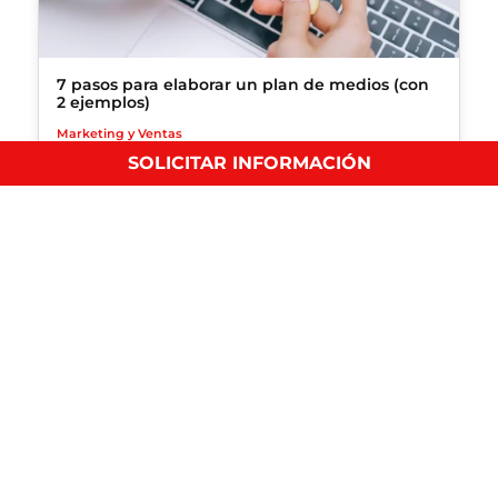
7 pasos para elaborar un plan de medios (con
2 ejemplos)
Marketing y Ventas
SOLICITAR INFORMACIÓN
Descubre cómo hacer un plan de medios para tu
negocio…
¿Qué es el ecommerce?