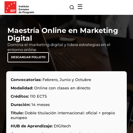
☰
Maestría Online en Marketing
Digital
Domina el marketing digital y lidera estrategias en el
entorno online.
DESCARGAR FOLLETO
Convocatorias:
Febrero, Junio y Octubre
Modalidad:
Online con clases en directo
para Maestrías
Créditos:
110 ECTS
s de Extensión
Duración:
14 meses
ro
Título:
Doble titulación internacional: oficial + propio
 con Nosotros
europeo
ones
HUB de Aprendizaje:
DIGItech