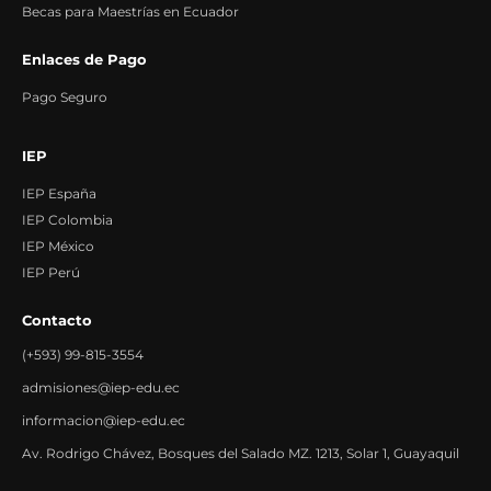
Becas para Maestrías en Ecuador
Enlaces de Pago
Pago Seguro
IEP
IEP España
IEP Colombia
IEP México
IEP Perú
Contacto
(+593) 99-815-3554
admisiones@iep-edu.ec
informacion@iep-edu.ec
Av. Rodrigo Chávez, Bosques del Salado MZ. 1213, Solar 1, Guayaquil