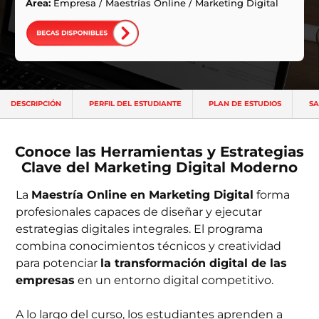
ntas Frecuentes
Área:
Empresa
/
Maestrías Online
/
Marketing Digital
DESCRIPCIÓN
PERFIL DEL ESTUDIANTE
PLAN DE ESTUDIOS
SA
Conoce las Herramientas y Estrategias
Clave del Marketing Digital Moderno
La
Maestría Online en Marketing Digital
forma
profesionales capaces de diseñar y ejecutar
estrategias digitales integrales. El programa
combina conocimientos técnicos y creatividad
para potenciar
la transformación digital de las
empresas
en un entorno digital competitivo.
A lo largo del curso, los estudiantes aprenden a