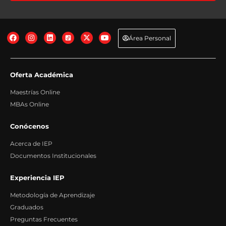
Transferencias Internacionales: No se producen transferencias
internacionales fuera del Espacio Económico Europeo.
+info
Información adicional: Puede consultar información adicional y detallada
sobre Protección de Datos en nuestra página web:
+info
Área Personal
Oferta Académica
Maestrías Online
MBAs Online
Conócenos
Acerca de IEP
Documentos Institucionales
Experiencia IEP
Metodología de Aprendizaje
Graduados
Preguntas Frecuentes