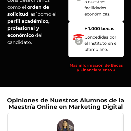
considera criterios
a nuestras
como el
orden de
facilidades
solicitud
, así como el
económicas.
perfil académico,
profesional y
+ 1.000 becas
económico
del
Concedidas por
candidato.
el Instituto en el
último año.
Más información de Becas
y Financiamiento →
Opiniones de Nuestros Alumnos de la
Maestría Online en Marketing Digital