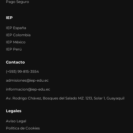
Pago Seguro
IEP
IEP España
IEP Colombia
IEP México
IEP Perú
Contacto
(+593) 99-815-3554
admisiones@iep-edu.ec
informacion@iep-edu.ec
Av. Rodrigo Chávez, Bosques del Salado MZ. 1213, Solar 1, Guayaquil
Legales
Aviso Legal
Política de Cookies