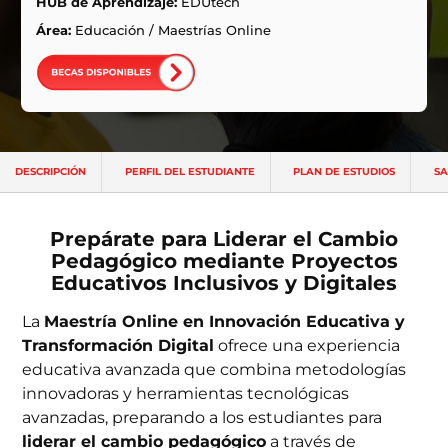
ntas Frecuentes
HUB de Aprendizaje:
EDUtech
Área:
Educación
/
Maestrías Online
DESCRIPCIÓN
PERFIL DEL ESTUDIANTE
PLAN DE ESTUDIOS
SA
Prepárate para Liderar el Cambio
Pedagógico mediante Proyectos
Educativos Inclusivos y Digitales
La
Maestría Online en Innovación Educativa y
Transformación Digital
ofrece una experiencia
educativa avanzada que combina metodologías
innovadoras y herramientas tecnológicas
avanzadas, preparando a los estudiantes para
liderar el cambio pedagógico
a través de