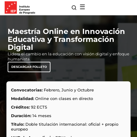
☰
Maestría Online en Innovación
Educativa y Transformación
Digital
Lidera el cambio en la educación con visión digital y enfoque
humanista.
DESCARGAR FOLLETO
Convocatorias:
Febrero, Junio y Octubre
para Maestrías
Modalidad:
Online con clases en directo
s de Extensión
Créditos:
92 ECTS
ro
Duración:
14 meses
 con Nosotros
ones
Título:
Doble titulación internacional: oficial + propio
europeo