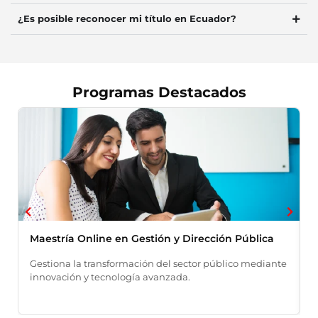
¿Es posible reconocer mi título en Ecuador?
Programas Destacados
Maestría Online en Gestión y Dirección Pública
M
D
Gestiona la transformación del sector público mediante
innovación y tecnología avanzada.
I
n