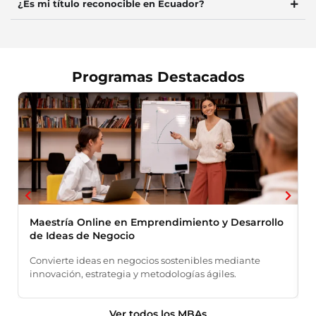
¿Es mi título reconocible en Ecuador?
Programas Destacados
Maestría Online en Emprendimiento y Desarrollo
M
de Ideas de Negocio
A
Convierte ideas en negocios sostenibles mediante
e
innovación, estrategia y metodologías ágiles.
Ver todos los MBAs