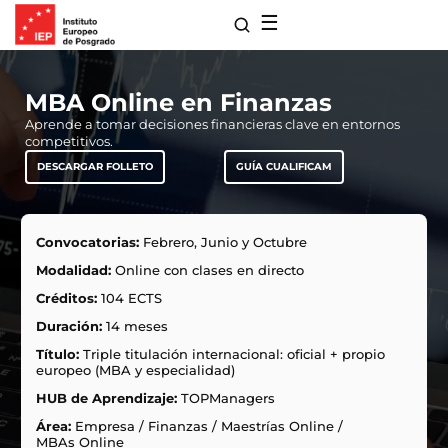
☰
MBA Online en Finanzas
Aprende a tomar decisiones financieras clave en entornos
competitivos.
DESCARGAR FOLLETO
GUÍA CUALIFICAM
Convocatorias:
Febrero, Junio y Octubre
Modalidad:
Online con clases en directo
Créditos:
104 ECTS
para Maestrías
Duración:
14 meses
s de Extensión
Título:
Triple titulación internacional: oficial + propio
ro
europeo (MBA y especialidad)
 con Nosotros
HUB de Aprendizaje:
TOPManagers
ones
Área:
Empresa
/
Finanzas
/
Maestrías Online
/
MBAs Online