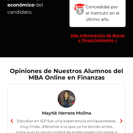
económico
del
Concedidas por
candidato.
el Instituto en el
último año.
Más información de Becas
y Financiamiento →
Opiniones de Nuestros Alumnos del
MBA Online en Finanzas
Maytlé Herrera Molina
Estudiar en IEP fue una experiencia enriquecedora,
muy linda, diferente a la que ya he tenido antes,
porque es la oportunidad de poder especializarme a