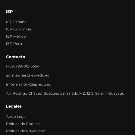
IEP
IEP España
IEP Colombia
IEP México
IEP Perú
Contacto
(+593) 99-815-3554
admisiones@iep-edu.ec
informacion@iep-edu.ec
Av. Rodrigo Chávez, Bosques del Salado MZ. 1213, Solar 1, Guayaquil
Legales
Aviso Legal
Política de Cookies
Política de Privacidad