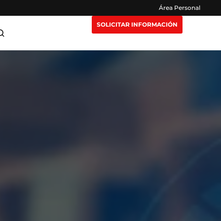
Área Personal
SOLICITAR INFORMACIÓN
ra Maestrías
Claustro
or
e Extensión
Opiniones
eting y
n Nosotros
Preguntas Frecuentes
igencia
isruptivas
rección y
or