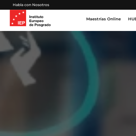
Habla con Nosotros
Maestrías Online
HUB
Inteligencia Artificial, Tecnología, Datos
Derecho, Gobierno y Seguridad Global
Cert
Pro
Salud, Sostenibilidad y Desarrollo Huma
Esc
Gestión Proyectos, Finanzas y Operacion
Emprendimiento, Negocios, Estrategia y 
Educación, Sociedad y Cultura
Marketing, Comunicación y Experiencia d