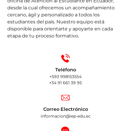
oficina de Atención al Estudiante en Ecuador,
ntas Frecuentes
desde la cual ofrecemos un acompañamiento
cercano, ágil y personalizado a todos los
estudiantes del país. Nuestro equipo está
disponible para orientarte y apoyarte en cada
etapa de tu proceso formativo.
Teléfono
+593 998153554
+34 91 661 39 95
Correo Electrónico
informacion@iep-edu.ec