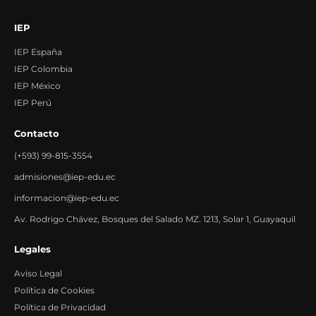
IEP
IEP España
IEP Colombia
IEP México
IEP Perú
Contacto
(+593) 99-815-3554
admisiones@iep-edu.ec
informacion@iep-edu.ec
Av. Rodrigo Chávez, Bosques del Salado MZ. 1213, Solar 1, Guayaquil
Legales
Aviso Legal
Política de Cookies
Política de Privacidad