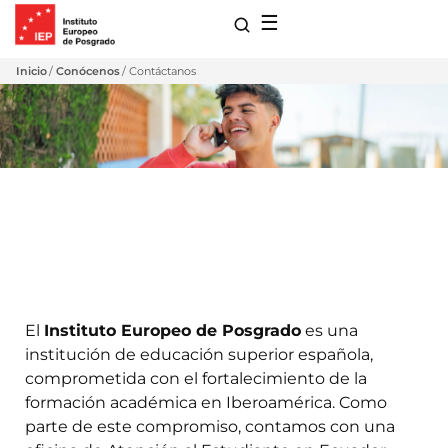
☰
Inicio
Conócenos
Contáctanos
Contáctanos
para Maestrías
El
Instituto Europeo de Posgrado
es una
s de Extensión
institución de educación superior española,
ro
comprometida con el fortalecimiento de la
 con Nosotros
formación académica en Iberoamérica. Como
ones
parte de este compromiso, contamos con una