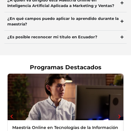
¿A quién va dirigido esta Maestría Online en
Inteligencia Artificial Aplicada a Marketing y Ventas?
¿En qué campos puedo aplicar lo aprendido durante la
maestría?
¿Es posible reconocer mi título en Ecuador?
Programas Destacados
Maestría Online en Tecnologías de la Información
M