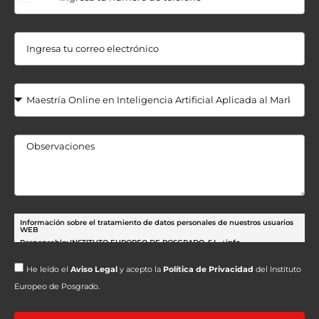
Información sobre el tratamiento de datos personales de nuestros usuarios
WEB
Responsable: INSTITUTO EUROPEO DE POSGRADO, S.L.
+info
Finalidad:
Gestión de las peticiones realizadas a través de nuestros formularios.
He leído el
Aviso Legal
y acepto la
Política de Privacidad
del Instituto
Envío comunicaciones sobre nuestras actividades.
Europeo de Posgrado.
+info
Base legal: Gestión de las medidas precontractuales solicitadas por el
interesado.
+info