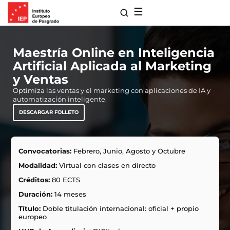
☰
Maestría Online en Inteligencia
Artificial Aplicada al Marketing
y Ventas
Optimiza las ventas y el marketing con aplicaciones de IA y
automatización inteligente.
DESCARGAR FOLLETO
Convocatorias:
Febrero, Junio, Agosto y Octubre
para Maestrías
Modalidad:
Virtual con clases en directo
s de Extensión
Créditos:
80 ECTS
ro
Duración:
14 meses
 con Nosotros
ones
Título:
Doble titulación internacional: oficial + propio
europeo