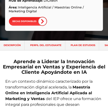
ntas Frecuentes
HUB de Aprendizaje:
DIGItech
Área:
Inteligencia Artificial
/
Maestrías Online
/
Marketing Digital
DESCRIPCIÓN
PERFIL DEL ESTUDIANTE
PLAN DE ESTUDIOS
SA
Aprende a Liderar la Innovación
Empresarial en Ventas y Experiencia del
Cliente Apoyándote en IA
En un contexto dinámico caracterizado por la
transformación digital acelerada, la
Maestría
Online en Inteligencia Artificial Aplicada al
Marketing y Ventas
del IEP ofrece una formación
integral para profesionales que desean