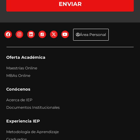
Destinatarios: No se comunican los datos salvo por obligación legal.
+info
ENVIAR
Derechos: Acceder, rectificar y suprimir los datos, así como otros derechos,
tal y como explicamos en la información adicional.
+info
Transferencias Internacionales: No se producen transferencias
internacionales fuera del Espacio Económico Europeo.
+info
Información adicional: Puede consultar información adicional y detallada
sobre Protección de Datos en nuestra página web:
+info
Área Personal
Oferta Académica
Maestrías Online
MBAs Online
Conócenos
Acerca de IEP
Documentos Institucionales
Experiencia IEP
Metodología de Aprendizaje
Graduados