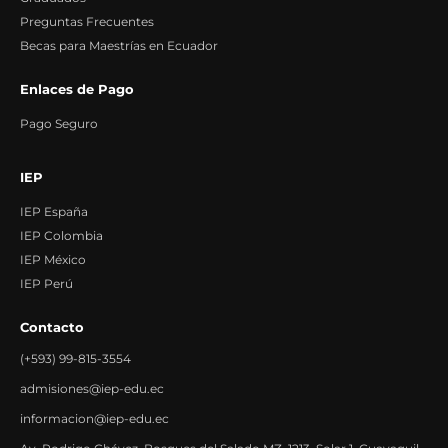
Preguntas Frecuentes
Becas para Maestrías en Ecuador
Enlaces de Pago
Pago Seguro
IEP
IEP España
IEP Colombia
IEP México
IEP Perú
Contacto
(+593) 99-815-3554
admisiones@iep-edu.ec
informacion@iep-edu.ec