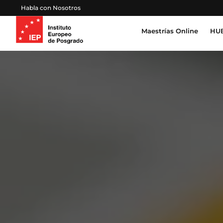
Habla con Nosotros
Maestrías Online
HUB
Inteligencia Artificial, Tecnología, Datos
Derecho, Gobierno y Seguridad Global
Cert
Pro
Salud, Sostenibilidad y Desarrollo Huma
Esc
Gestión Proyectos, Finanzas y Operacion
Emprendimiento, Negocios, Estrategia y 
Educación, Sociedad y Cultura
Marketing, Comunicación y Experiencia d