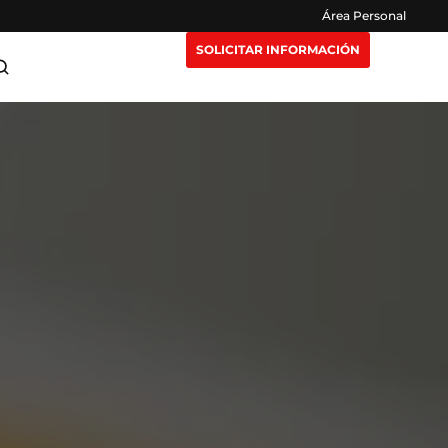
Área Personal
SOLICITAR INFORMACIÓN
ra Maestrías
Claustro
or
e Extensión
Opiniones
eting y
n Nosotros
Preguntas Frecuentes
igencia
isruptivas
rección y
or