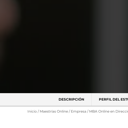
DESCRIPCIÓN
PERFIL DEL ES
Inicio
/
Maestrías Online
/
Empresa
/
MBA Online en Direcci