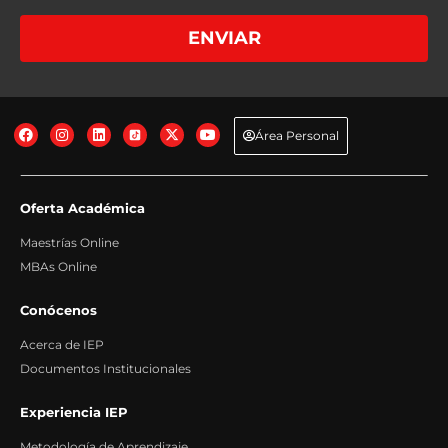
Base legal: Gestión de las medidas precontractuales solicitadas por el
interesado.
+info
Destinatarios: No se comunican los datos salvo por obligación legal.
+info
ENVIAR
Derechos: Acceder, rectificar y suprimir los datos, así como otros derechos,
tal y como explicamos en la información adicional.
+info
Transferencias Internacionales: No se producen transferencias
internacionales fuera del Espacio Económico Europeo.
+info
Información adicional: Puede consultar información adicional y detallada
sobre Protección de Datos en nuestra página web:
+info
Área Personal
Oferta Académica
Maestrías Online
MBAs Online
Conócenos
Acerca de IEP
Documentos Institucionales
Experiencia IEP
Metodología de Aprendizaje