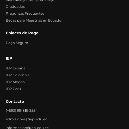
Graduados
Preguntas Frecuentes
Becas para Maestrías en Ecuador
Enlaces de Pago
Pago Seguro
IEP
IEP España
IEP Colombia
IEP México
IEP Perú
Contacto
(+593) 99-815-3554
admisiones@iep-edu.ec
informacion@iep-edu.ec