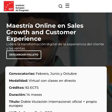
☰
Maestría Online en Sales
Growth and Customer
Experience
Lidera la transformación digital de la experiencia del cliente
y las ventas.
DESCARGAR FOLLETO
Convocatorias:
Febrero, Junio y Octubre
para Maestrías
Modalidad:
Virtual con clases en directo
s de Extensión
Créditos:
92 ECTS
ro
Duración:
14 meses
 con Nosotros
ones
Título:
Doble titulación internacional: oficial + propio
europeo