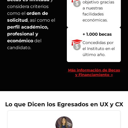
objetivo gracias
considera criterios
a nuestras
como el
orden de
facilidades
solicitud
, así como el
económicas.
perfil académico,
profesional y
+ 1.000 becas
económico
del
Concedidas por
candidato.
el Instituto en el
último año.
Más información de Becas
y Financiamiento →
Lo que Dicen los Egresados en UX y CX