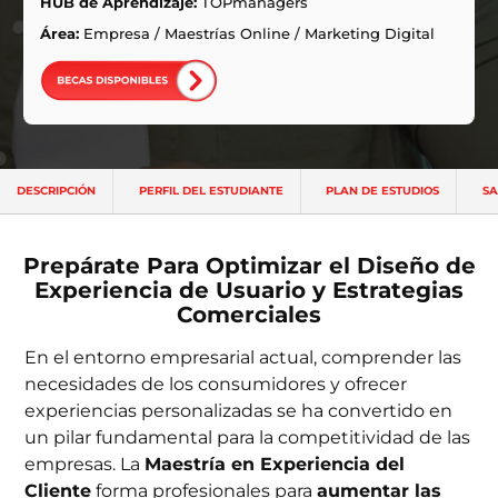
ntas Frecuentes
HUB de Aprendizaje:
TOPmanagers
Área:
Empresa
/
Maestrías Online
/
Marketing Digital
DESCRIPCIÓN
PERFIL DEL ESTUDIANTE
PLAN DE ESTUDIOS
SA
Prepárate Para Optimizar el Diseño de
Experiencia de Usuario y Estrategias
Comerciales
En el entorno empresarial actual, comprender las
necesidades de los consumidores y ofrecer
experiencias personalizadas se ha convertido en
un pilar fundamental para la competitividad de las
empresas. La
Maestría en Experiencia del
Cliente
forma profesionales para
aumentar las