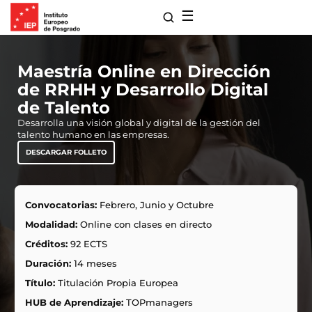
☰
Maestría Online en Dirección
de RRHH y Desarrollo Digital
de Talento
Desarrolla una visión global y digital de la gestión del
talento humano en las empresas.
DESCARGAR FOLLETO
Convocatorias:
Febrero, Junio y Octubre
para Maestrías
Modalidad:
Online con clases en directo
s de Extensión
Créditos:
92 ECTS
ro
Duración:
14 meses
 con Nosotros
ones
Título:
Titulación Propia Europea
HUB de Aprendizaje:
TOPmanagers