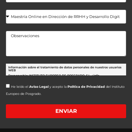
Información sobre el tratamiento de datos personales de nuestros usuarios
WEB
Responsable: INSTITUTO EUROPEO DE POSGRADO, S.L.
+info
Finalidad:
Gestión de las peticiones realizadas a través de nuestros formularios.
He leído el
Aviso Legal
y acepto la
Política de Privacidad
del Instituto
Envío comunicaciones sobre nuestras actividades.
Europeo de Posgrado.
+info
Base legal: Gestión de las medidas precontractuales solicitadas por el
interesado.
+info
Destinatarios: No se comunican los datos salvo por obligación legal.
+info
ENVIAR
Derechos: Acceder, rectificar y suprimir los datos, así como otros derechos,
tal y como explicamos en la información adicional.
+info
Transferencias Internacionales: No se producen transferencias
internacionales fuera del Espacio Económico Europeo.
+info
Información adicional: Puede consultar información adicional y detallada