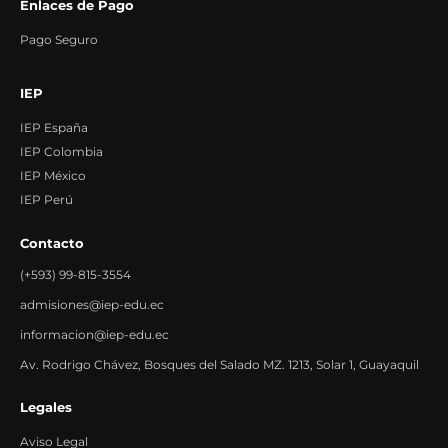
Enlaces de Pago
Pago Seguro
IEP
IEP España
IEP Colombia
IEP México
IEP Perú
Contacto
(+593) 99-815-3554
admisiones@iep-edu.ec
informacion@iep-edu.ec
Av. Rodrigo Chávez, Bosques del Salado MZ. 1213, Solar 1, Guayaquil
Legales
Aviso Legal