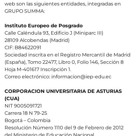
ntas Frecuentes
web son las siguientes entidades, integradas en
GRUPO SUMMA:
Instituto Europeo de Posgrado
Calle Caléndula 93, Edificio J (Miniparc III)
28109 Alcobendas (Madrid)
CIF: B84622091
Sociedad inscrita en el Registro Mercantil de Madrid
(España), Tomo 22477, Libro 0, Folio 146, Sección 8
Hoja M-401617 Inscripción 1.
Correo electrónico:
informacion@iep-edu.ec
CORPORACION UNIVERSITARIA DE ASTURIAS
(CUA)
NIT 9005091721
Carrera 18 N 79-25
Bogotá – Colombia
Resolución Número 1110 del 9 de Febrero de 2012
del Ministerio de Educación Nacional.