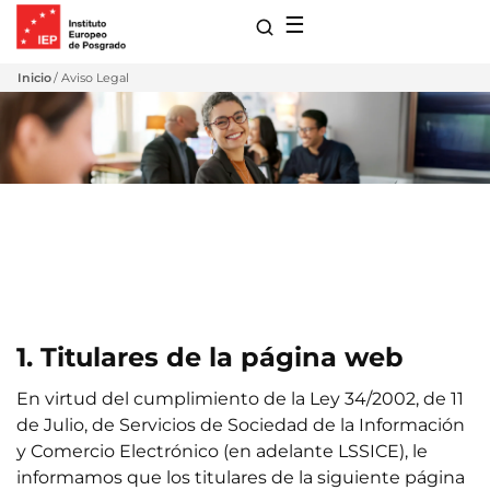
☰
Inicio
Aviso Legal
Aviso Legal
para Maestrías
1. Titulares de la página web
s de Extensión
ro
En virtud del cumplimiento de la Ley 34/2002, de 11
de Julio, de Servicios de Sociedad de la Información
 con Nosotros
ones
y Comercio Electrónico (en adelante LSSICE), le
informamos que los titulares de la siguiente página