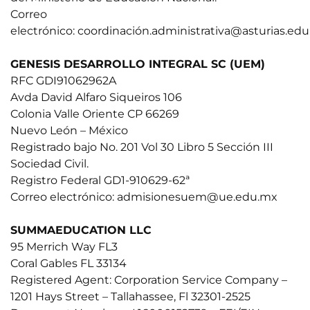
Correo
electrónico:
coordinació
n.administrativa@asturias.edu
GENESIS DESARROLLO INTEGRAL SC (UEM)
RFC GDI91062962A
Avda David Alfaro Siqueiros 106
Colonia Valle Oriente CP 66269
Nuevo León – México
Registrado bajo No. 201 Vol 30 Libro 5 Sección III
Sociedad Civil.
Registro Federal GD1-910629-62ª
Correo electrónico:
admisionesuem@ue.edu.mx
SUMMAEDUCATION LLC
95 Merrich Way FL3
Coral Gables FL 33134
Registered Agent: Corporation Service Company –
1201 Hays Street – Tallahassee, Fl 32301-2525