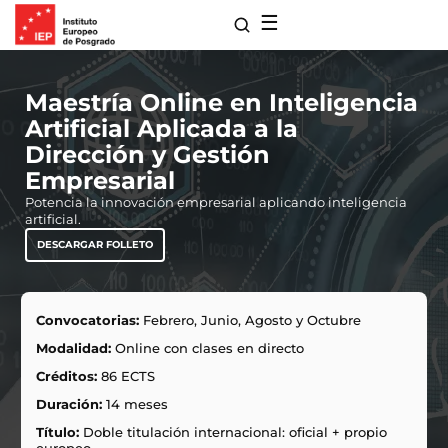
☰
Maestría Online en Inteligencia
Artificial Aplicada a la
Dirección y Gestión
Empresarial
Potencia la innovación empresarial aplicando inteligencia
artificial.
DESCARGAR FOLLETO
para Maestrías
Convocatorias:
Febrero, Junio, Agosto y Octubre
Modalidad:
Online con clases en directo
s de Extensión
ro
Créditos:
86 ECTS
 con Nosotros
ones
Duración:
14 meses
Título:
Doble titulación internacional: oficial + propio