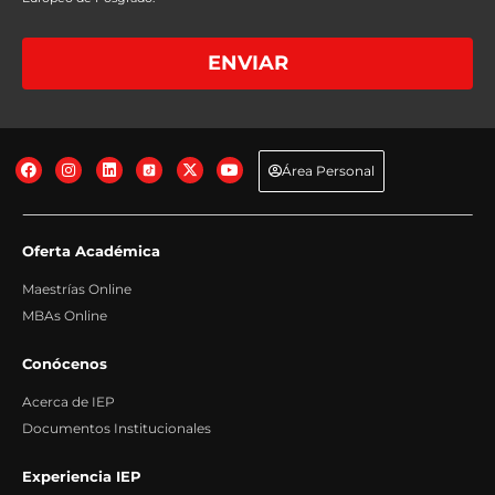
+info
Base legal: Gestión de las medidas precontractuales solicitadas por el
interesado.
+info
Destinatarios: No se comunican los datos salvo por obligación legal.
+info
ENVIAR
Derechos: Acceder, rectificar y suprimir los datos, así como otros derechos,
tal y como explicamos en la información adicional.
+info
Transferencias Internacionales: No se producen transferencias
internacionales fuera del Espacio Económico Europeo.
+info
Información adicional: Puede consultar información adicional y detallada
sobre Protección de Datos en nuestra página web:
+info
Área Personal
Oferta Académica
Maestrías Online
MBAs Online
Conócenos
Acerca de IEP
Documentos Institucionales
Experiencia IEP