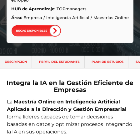
europeo
ntas Frecuentes
HUB de Aprendizaje:
TOPmanagers
Área:
Empresa
/
Inteligencia Artificial
/
Maestrías Online
DESCRIPCIÓN
PERFIL DEL ESTUDIANTE
PLAN DE ESTUDIOS
SA
Integra la IA en la Gestión Eficiente de
Empresas
La
Maestría Online en Inteligencia Artificial
Aplicada a la Dirección y Gestión Empresarial
forma líderes capaces de tomar decisiones
basadas en datos y optimizar procesos integrando
la IA en sus operaciones.