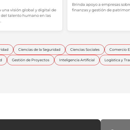
Brinda apoyo a empresas sobr
 una visión global y digital de
finanzas y gestión de patrimon
n del talento humano en las
.
ridad
Ciencias de la Seguridad
Ciencias Sociales
Comercio Ex
ud
Gestión de Proyectos
Inteligencia Artificial
Logística y Tr