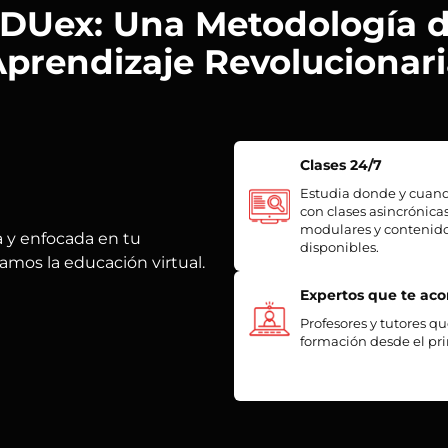
DUex: Una Metodología 
prendizaje Revolucionar
Clases 24/7
Estudia donde y cuand
con clases asincrónicas
modulares y contenid
a y enfocada en tu
disponibles.
amos la educación virtual.
Expertos que te a
Profesores y tutores q
formación desde el pri