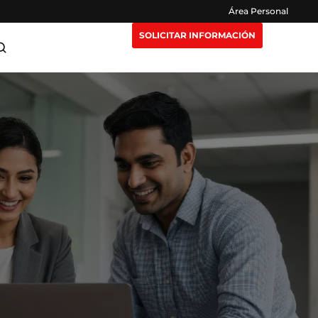
Área Personal
SOLICITAR INFORMACIÓN
ra Maestrías
Claustro
or
e Extensión
Opiniones
eting y
n Nosotros
Preguntas Frecuentes
igencia
isruptivas
rección y
or