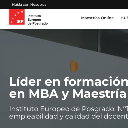
Habla con Nosotros
Maestrías Online
HUB
Inteligencia Artificial, Tecnología, Datos
Derecho, Gobierno y Seguridad Global
Cert
Pro
Salud, Sostenibilidad y Desarrollo Huma
Esc
Gestión Proyectos, Finanzas y Operacion
Líder en formación
Emprendimiento, Negocios, Estrategia y 
en MBA y Maestría
Educación, Sociedad y Cultura
Instituto Europeo de Posgrado: Nº
Marketing, Comunicación y Experiencia d
empleabilidad y calidad del docen