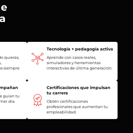
de
ia
Tecnología + pedagogía activa
o quieras,
Aprende con casos reales,
,
simuladores y herramientas
os siempre
interactivas de última generación.
compañan
Certificaciones que impulsan
tu carrera
ue guían tu
mer día.
Obtén certificaciones
profesionales que aumentan tu
empleabilidad.