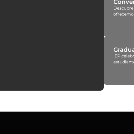
Conve
Descubre 
ofrecemos
Gradu
IEP celeb
estudiant