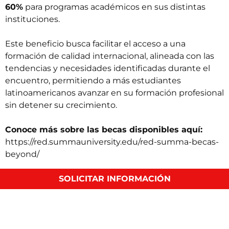
60%
para programas académicos en sus distintas
instituciones.
Este beneficio busca facilitar el acceso a una
formación de calidad internacional, alineada con las
tendencias y necesidades identificadas durante el
encuentro, permitiendo a más estudiantes
latinoamericanos avanzar en su formación profesional
sin detener su crecimiento.
Conoce más sobre las becas disponibles aquí:
https://red.summauniversity.edu/red-summa-becas-
beyond/
SOLICITAR INFORMACIÓN
Educación online en Latinoamérica: una
oportunidad en crecimiento
El crecimiento de la educación online en la región ha
sido significativo en los últimos años. De acuerdo con