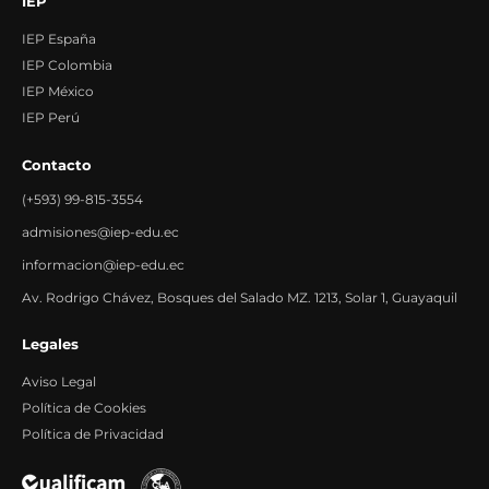
IEP
IEP España
IEP Colombia
IEP México
IEP Perú
Contacto
(+593) 99-815-3554
admisiones@iep-edu.ec
informacion@iep-edu.ec
Av. Rodrigo Chávez, Bosques del Salado MZ. 1213, Solar 1, Guayaquil
Legales
Aviso Legal
Política de Cookies
Política de Privacidad