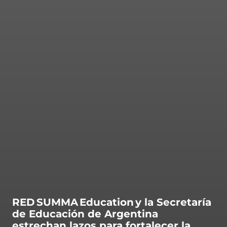
ntas Frecuentes
RED SUMMA Education y la Secretaría
de Educación de Argentina
estrechan lazos para fortalecer la