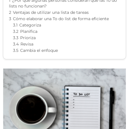
1
¿Por qué algunas personas consideran que las To do
lists no funcionan?
2
Ventajas de utilizar una lista de tareas
3
Cómo elaborar una To do list de forma eficiente
3.1
Categoriza
3.2
Planifica
3.3
Prioriza
3.4
Revisa
3.5
Cambia el enfoque