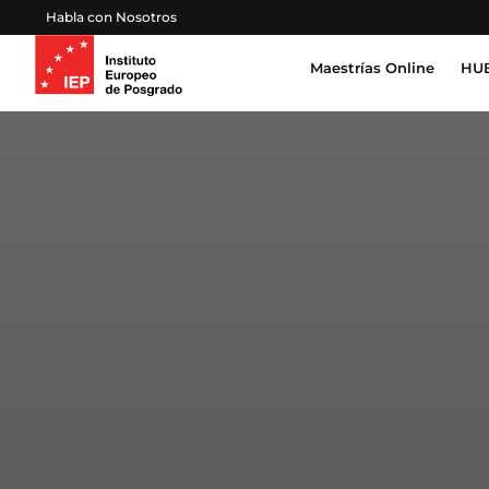
Habla con Nosotros
Maestrías Online
HUB
Inteligencia Artificial, Tecnología, Datos
Derecho, Gobierno y Seguridad Global
Cert
Pro
Salud, Sostenibilidad y Desarrollo Huma
Esc
Gestión Proyectos, Finanzas y Operacion
Emprendimiento, Negocios, Estrategia y 
Educación, Sociedad y Cultura
Marketing, Comunicación y Experiencia d