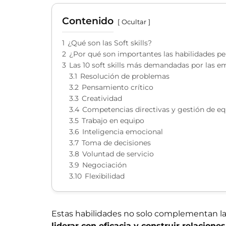
Contenido
Ocultar
1
¿Qué son las Soft skills?
2
¿Por qué son importantes las habilidades pe
3
Las 10 soft skills más demandadas por las e
3.1
Resolución de problemas
3.2
Pensamiento crítico
3.3
Creatividad
3.4
Competencias directivas y gestión de e
3.5
Trabajo en equipo
3.6
Inteligencia emocional
3.7
Toma de decisiones
3.8
Voluntad de servicio
3.9
Negociación
3.10
Flexibilidad
Estas habilidades no solo complementan la
liderar con eficacia y construir relacione