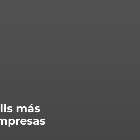
ills más
empresas