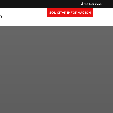
Área Personal
SOLICITAR INFORMACIÓN
ra Maestrías
Claustro
or
e Extensión
Opiniones
eting y
n Nosotros
Preguntas Frecuentes
igencia
isruptivas
rección y
or