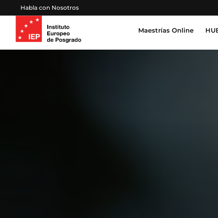
Habla con Nosotros
Maestrías Online
HUB
Inteligencia Artificial, Tecnología, Datos
Derecho, Gobierno y Seguridad Global
Cert
Pro
Salud, Sostenibilidad y Desarrollo Huma
Esc
Gestión Proyectos, Finanzas y Operacion
Emprendimiento, Negocios, Estrategia y 
Educación, Sociedad y Cultura
Marketing, Comunicación y Experiencia d