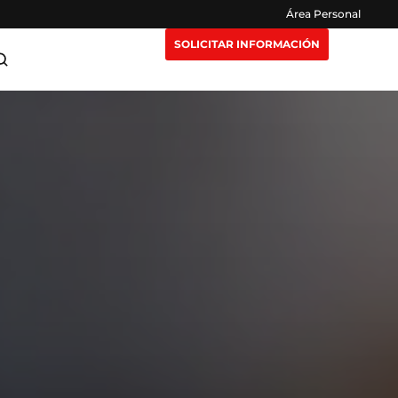
Área Personal
SOLICITAR INFORMACIÓN
ra Maestrías
Claustro
or
e Extensión
Opiniones
eting y
n Nosotros
Preguntas Frecuentes
igencia
isruptivas
rección y
or