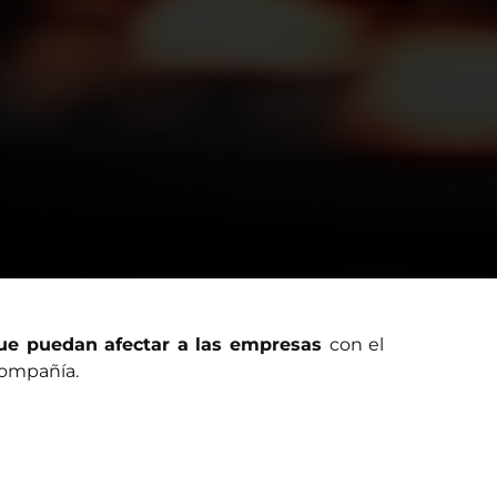
que puedan afectar a la
s
empresa
s
con el
compañía.