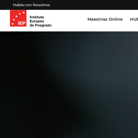
Habla con Nosotros
Maestrías Online
HUB
Inteligencia Artificial, Tecnología, Datos
Derecho, Gobierno y Seguridad Global
Cert
Pro
Salud, Sostenibilidad y Desarrollo Huma
Esc
Gestión Proyectos, Finanzas y Operacion
Emprendimiento, Negocios, Estrategia y 
Educación, Sociedad y Cultura
Marketing, Comunicación y Experiencia d