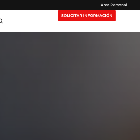
Área Personal
SOLICITAR INFORMACIÓN
ra Maestrías
Claustro
or
e Extensión
Opiniones
eting y
n Nosotros
Preguntas Frecuentes
igencia
isruptivas
rección y
or