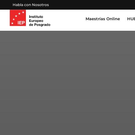
Habla con Nosotros
Maestrías Online
HUB
Inteligencia Artificial, Tecnología, Datos
Derecho, Gobierno y Seguridad Global
Cert
Pro
Salud, Sostenibilidad y Desarrollo Huma
Esc
Gestión Proyectos, Finanzas y Operacion
Emprendimiento, Negocios, Estrategia y 
Educación, Sociedad y Cultura
Marketing, Comunicación y Experiencia d