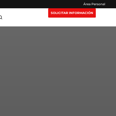
Área Personal
SOLICITAR INFORMACIÓN
ra Maestrías
Claustro
or
e Extensión
Opiniones
eting y
n Nosotros
Preguntas Frecuentes
igencia
isruptivas
rección y
or