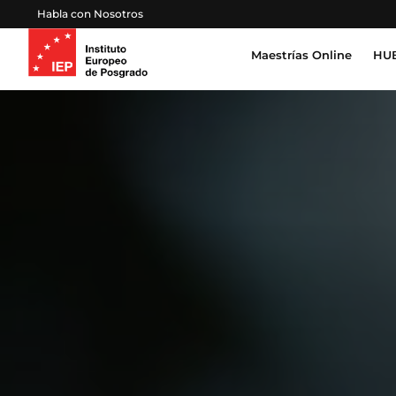
Habla con Nosotros
Maestrías Online
HUB
Inteligencia Artificial, Tecnología, Datos
Derecho, Gobierno y Seguridad Global
Cert
Pro
Salud, Sostenibilidad y Desarrollo Huma
Esc
Gestión Proyectos, Finanzas y Operacion
Emprendimiento, Negocios, Estrategia y 
Educación, Sociedad y Cultura
Marketing, Comunicación y Experiencia d