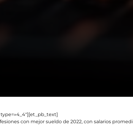
type=»4_4″][et_pb_text]
fesiones con mejor sueldo de 2022, con salarios promedi