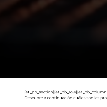
[et_pb_section][et_pb_row][et_pb_column 
Descubre a continuación cuáles son las pro