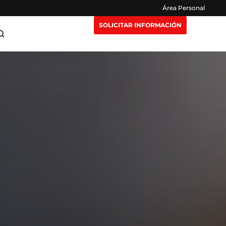
Área Personal
SOLICITAR INFORMACIÓN
ra Maestrías
Claustro
or
e Extensión
Opiniones
eting y
n Nosotros
Preguntas Frecuentes
igencia
isruptivas
rección y
or