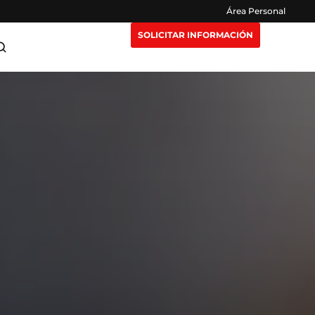
Área Personal
SOLICITAR INFORMACIÓN
ra Maestrías
Claustro
or
e Extensión
Opiniones
eting y
n Nosotros
Preguntas Frecuentes
igencia
isruptivas
rección y
or