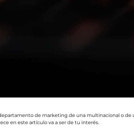
l departamento de marketing de una multinacional o de 
ce en este artículo va a ser de tu interés.