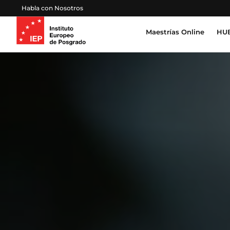
Habla con Nosotros
Maestrías Online
HUB
Inteligencia Artificial, Tecnología, Datos
Derecho, Gobierno y Seguridad Global
Cert
Pro
Salud, Sostenibilidad y Desarrollo Huma
Esc
Gestión Proyectos, Finanzas y Operacion
Emprendimiento, Negocios, Estrategia y 
Educación, Sociedad y Cultura
Marketing, Comunicación y Experiencia d